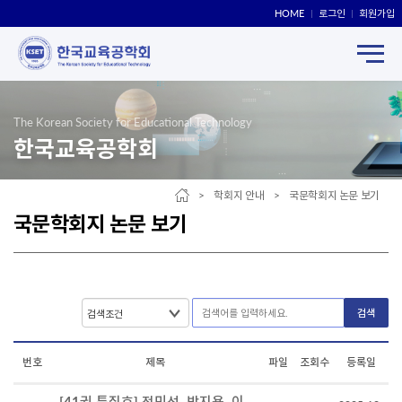
HOME
로그인
회원가입
The Korean Society for Educational Technology
한국교육공학회
> 학회지 안내 > 국문학회지 논문 보기
국문학회지 논문 보기
검색
번호
제목
파일
조회수
등록일
[41권 특집호] 전민선, 박지용, 이