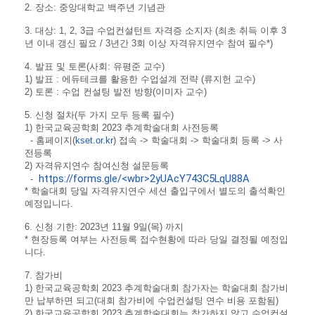
2. 장소: 중앙대학교 백주년 기념관
3. 대상: 1, 2, 3급 수업컨설턴트 자격증 소지자 (최초 취득 이후 3
년 이내 갱신 필요 / 3년간 3회 이상 자격유지연수 참여 필수*)
4. 발표 및 토론(사회: 유평준 교수)
1) 발표 : 에듀테크를 활용한 수업설계 전략 (류지헌 교
수
)
2) 토론 : 수업 컨설팅 발전 방향(이미자
교수)
5. 신청 절차(두 가지 모두 등록 필수)
1) 한국교육공학회 2023
추
계학술대회 사전등록
- 홈페이지(
kset.or.kr
) 접속 -> 학술대회 -> 학술대회 등록 -> 사
전등록
2) 자격유지연수 참여신청 설문등록
https://forms.gle/<wbr>2yUAcY743C5LqU88A
-
* 학술대회 당일 자격유지연수 세션 출입구에서 별도의 출석확인
예정입니다.
6. 신청 기한: 2023년 11월 9일(목) 까지
* 현장등록 여부는 사전등록 접수현황에 따라 당일 결정될 예정입
니다.
7. 참가비
1) 한국교육공학회 2023 추계학술대회 참가자는 학술대회 참가비
만 납부하면 되고
(대회 참가비에 수업컨설팅 연수 비용 포함됨)
2) 한국교육공학회 2023 추계학술대회는 참가하지 않고 수업컨설