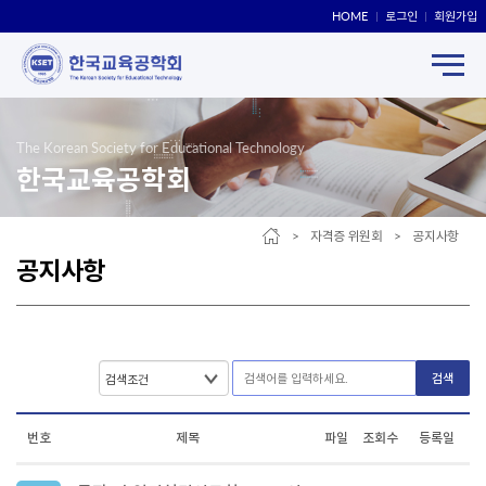
HOME
로그인
회원가입
The Korean Society for Educational Technology
한국교육공학회
> 자격증 위원회 > 공지사항
공지사항
검색
번호
제목
파일
조회수
등록일