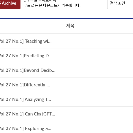
ETI 저널 사이트에서
 Archive
무료로 논문 다운로드가 가능합니다.
제목
Vol.27 No.1] Teaching wi...
Vol.27 No.1]Predicting D...
Vol.27 No.1]Beyond Decib...
Vol.27 No.1]Differential...
Vol.27 No.1] Analyzing T...
Vol.27 No.1] Can ChatGPT...
Vol.27 No.1] Exploring S...