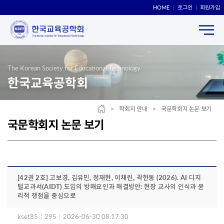
HOME
로그인
회원가입
The Korean Society for Educational Technology
한국교육공학회
> 학회지 안내 > 국문학회지 논문 보기
국문학회지 논문 보기
[42권 2호] 고보경, 김유민, 정재현, 이채린, 곽헌동 (2026). AI 디지
털교과서(AIDT) 도입의 방해요인과 해결방안: 현장 교사의 인식과 윤
리적 쟁점을 중심으로
kset85
|
295
|
2026-06-30 08:17:30