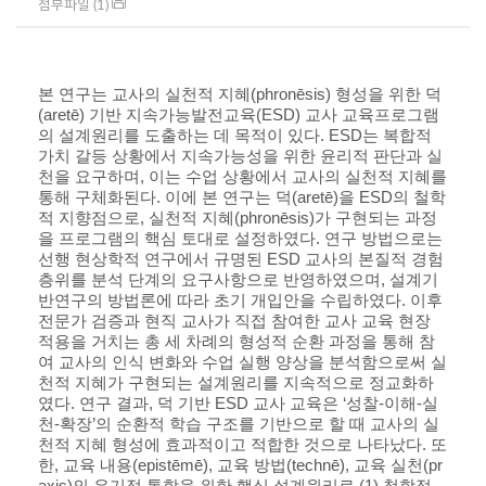
첨부파일 (1)
본 연구는 교사의 실천적 지혜(phronēsis) 형성을 위한 덕
(aretē) 기반 지속가능발전교육(ESD) 교사 교육프로그램
의 설계원리를 도출하는 데 목적이 있다. ESD는 복합적
가치 갈등 상황에서 지속가능성을 위한 윤리적 판단과 실
천을 요구하며, 이는 수업 상황에서 교사의 실천적 지혜를
통해 구체화된다. 이에 본 연구는 덕(aretē)을 ESD의 철학
적 지향점으로, 실천적 지혜(phronēsis)가 구현되는 과정
을 프로그램의 핵심 토대로 설정하였다. 연구 방법으로는
선행 현상학적 연구에서 규명된 ESD 교사의 본질적 경험
층위를 분석 단계의 요구사항으로 반영하였으며, 설계기
반연구의 방법론에 따라 초기 개입안을 수립하였다. 이후
전문가 검증과 현직 교사가 직접 참여한 교사 교육 현장
적용을 거치는 총 세 차례의 형성적 순환 과정을 통해 참
여 교사의 인식 변화와 수업 실행 양상을 분석함으로써 실
천적 지혜가 구현되는 설계원리를 지속적으로 정교화하
였다. 연구 결과, 덕 기반 ESD 교사 교육은 ‘성찰-이해-실
천-확장’의 순환적 학습 구조를 기반으로 할 때 교사의 실
천적 지혜 형성에 효과적이고 적합한 것으로 나타났다. 또
한, 교육 내용(epistēmē), 교육 방법(technē), 교육 실천(pr