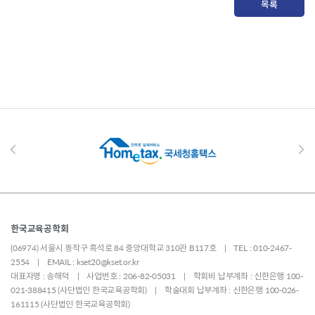
목록
한국교육공학회
(06974) 서울시 동작구 흑석로 84 중앙대학교 310관 B117호 | TEL : 010-2467-
2554 | EMAIL : kset20@kset.or.kr
대표자명 : 송해덕 | 사업번호 : 206-82-05031 | 학회비 납부계좌 : 신한은행 100-
021-388415 (사단법인 한국교육공학회) | 학술대회 납부계좌 : 신한은행 100-026-
161115 (사단법인 한국교육공학회)