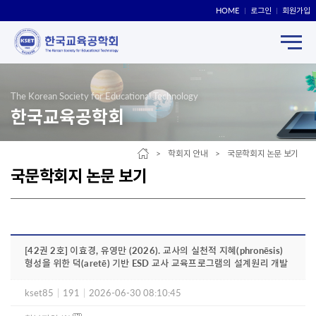
HOME
로그인
회원가입
The Korean Society for Educational Technology
한국교육공학회
> 학회지 안내 > 국문학회지 논문 보기
국문학회지 논문 보기
[42권 2호] 이효경, 유영만 (2026). 교사의 실천적 지혜(phronēsis)
형성을 위한 덕(aretē) 기반 ESD 교사 교육프로그램의 설계원리 개발
kset85
|
191
|
2026-06-30 08:10:45