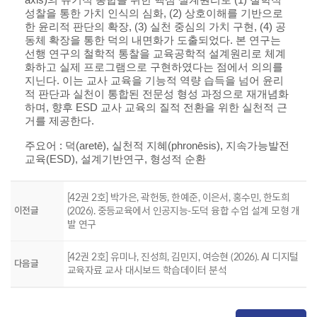
axis)의 유기적 통합을 위한 핵심 설계원리로 (1) 철학적
성찰을 통한 가치 인식의 심화, (2) 상호이해를 기반으로
한 윤리적 판단의 확장, (3) 실천 중심의 가치 구현, (4) 공
동체 확장을 통한 덕의 내면화가 도출되었다. 본 연구는
선행 연구의 철학적 통찰을 교육공학적 설계원리로 체계
화하고 실제 프로그램으로 구현하였다는 점에서 의의를
지닌다. 이는 교사 교육을 기능적 역량 습득을 넘어 윤리
적 판단과 실천이 통합된 전문성 형성 과정으로 재개념화
하며, 향후 ESD 교사 교육의 질적 전환을 위한 실천적 근
거를 제공한다.
주요어 : 덕(aretē), 실천적 지혜(phronēsis), 지속가능발전
교육(ESD), 설계기반연구, 형성적 순환
[42권 2호] 박가은, 곽헌동, 한예준, 이은서, 홍수민, 한도희
이전글
(2026). 중등교육에서 인공지능-도덕 융합 수업 설계 모형 개
발 연구
[42권 2호] 유미나, 진성희, 김민지, 여승현 (2026). AI 디지털
다음글
교육자료 교사 대시보드 학습데이터 분석