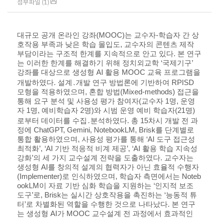
첨부파일 (1)
대규모 공개 온라인 강좌(MOOC)는 교수자-학습자 간 상
호작용 부족과 낮은 학습 몰입도, 교수자의 콘텐츠 제작
부담이라는 구조적 한계를 지속적으로 안고 있다. 본 연구
는 이러한 한계를 해결하기 위해 정치외교학 ‘국제기구’
강좌를 대상으로 생성형 AI 활용 MOOC 교육 프로그램을
개발하였다. 설계․개발 연구 방법론에 기반하여 RPISD
모형을 적용하였으며, 혼합 방법(Mixed-methods) 접근을
통해 요구 분석 및 사용성 평가 참여자(교수자 1명, 운영
자 1명, 예비학습자 2명)와 시범 운영 예비 학습자(21명)
로부터 데이터를 수집․분석하였다. 총 15차시 개발 전 과
정에 ChatGPT, Gemini, NotebookLM, Brisk를 단계별로
통합 활용하였으며, 사용성 평가를 통해 ‘AI 도구 접근성
최적화’, ‘AI 기반 적응적 비계 제공’, ‘AI 활용 학습 지속성
강화’의 세 가지 교수설계 전략을 도출하였다. 교수자는
생성형 AI를 창의적 설계의 협력자가 아닌 효율적 수행자
(Implementer)로 인식하였으며, 학습자 측면에서는 Noteb
ookLM이 자료 기반 심화 학습을 지원하는 ‘인지적 보조
도구’로, Brisk는 실시간 상호작용을 촉진하는 ‘능동적 튜
터’로 차별화된 역할을 수행한 것으로 나타났다. 본 연구
는 생성형 AI가 MOOC 교수설계 전 과정에서 효과적인