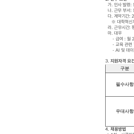
가
.
인사 발령
:
나
.
근무 부서
:
다
.
계
약기간
: 
※
대학혁신
라
.
근무시간
:
마
.
대우
-
급여
:
월
-
교육 관련
- AI
및 데이
3.
지원자격 요
구분
필수사항
우대사항
4.
채용방법