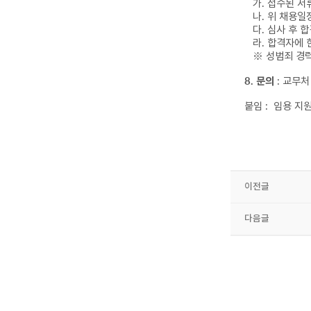
가
.
접수된 서
나
.
위 채용일
다
.
심사 후 
라
.
합격자에 
※
성범죄 경
8.
문의
:
교무처
붙임 :
임용 지
이전글
다음글