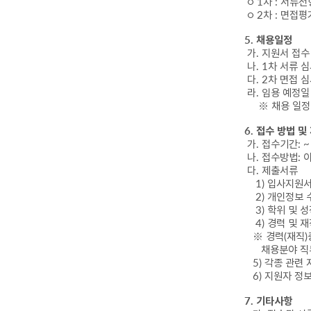
○ 1
차
:
서류전
○ 2
차
:
면접평
5.
채용일정
가
.
지원서 접
나
. 1
차 서류 
다
. 2
차 면접 
라
.
임용 예정
※
채용 일정
6.
접수 방법 및
가
.
접수기간
: 
나
.
접수방법
:
다
.
제출서류
1)
입사지원
2)
개인정보 
3)
학위 및 
4)
경력 및 
※
경력
(
재직
)
채용분야 직무 
5)
각종 관련 
6)
지원자 정보
7.
기타사항