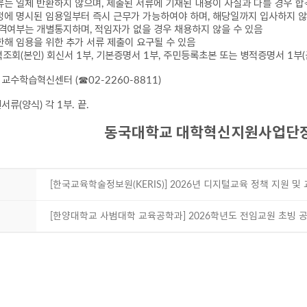
류는 일체 반환하지 않으며
,
제출된 서류에 기재된 내용이 사실과 다를 경우 합
정에 명시된 임용일부터 즉시 근무가 가능하여야 하며
,
해당일까지 입사하지 않
합격여부는 개별통지하며
,
적임자가 없을 경우 채용하지 않을 수 있음
한해 임용을 위한 추가 서류 제출이 요구될 수 있음
력조회
(
본인
)
회신서
1
부
,
기본증명서
1
부
,
주민등록초본 또는 병적증명서
1
부
(
 교수학습혁신센터
(
☎02-2260-8811)
원서류
(
양식
)
각
1
부
.
끝
.
동국대학교 대학혁신지원사업단
[한국교육학술정보원(KERIS)] 2026년 디지털교육 정책 지원 및
[한양대학교 사범대학 교육공학과] 2026학년도 전임교원 초빙 