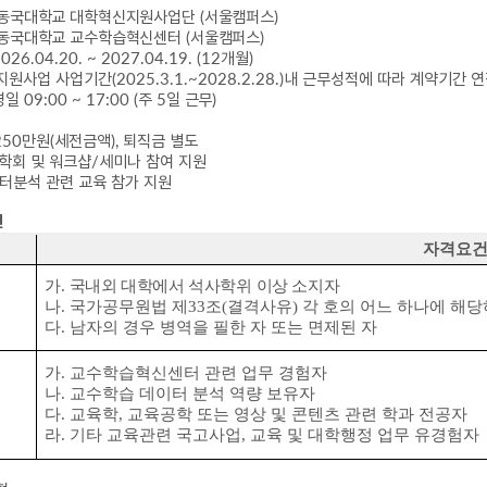
동국대학교 대학혁신지원사업단
(
서울캠퍼스)
동국대학교 교수학습혁신센터
(
서울캠퍼스)
2026.04.20. ~ 2027.04.19. (12
개월
)
지원사업 사업기간
(2025.3.1.~2028.2.28.)
내 근무성적에 따라 계약기간
연
평일
09:00 ~ 17:00 (
주
5
일 근무
)
250
만원
(
세전금액
),
퇴직금 별도
 학회 및 워크샵
/
세미나 참여 지원
터분석 관련 교육 참가 지원
건
자격요
가
.
국내외 대학에서 석사학위
이상 소지자
나
.
국가공무원법 제
33
조
(
결격사유
)
각 호의 어느 하나에 해당
다
.
남자의 경우 병역을 필한 자 또는 면제된 자
가
.
교수학습혁신센터 관련 업무 경험자
나
.
교수학습 데이터 분석 역량 보유자
다
.
교육학
,
교육공학 또는 영상 및 콘텐츠 관련 학과 전공자
라
.
기타 교육관련 국고사업
,
교육 및 대학행정 업무 유경험자