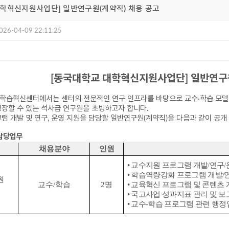
대학혁신지원사업단] 일반연구원(계약직) 채용 공고
026-04-09 22:11:25
[
동국대학교 대학혁신지원사업단
]
일반연구
학습혁신센터에서는 센터의 전문적인 연구 인프라를 바탕으로 교수
·
학습 모델
성장할 수 있는 석사급 연구원을 초빙하고자 합니다
.
램 개발 및 연구
,
운영 지원을 담당할 일반연구원
(
계약직
)
을 다음과 같이 공개
 담당업무
채용분야
인원
• 교수지원 프로그램 개발/
연구/
• 학습역량강화 프로그램 개발/
원
교수
/
학습
2
명
• 교육혁신 프로그램 및 콘텐츠 
• 국고사업 성과지표 관리 및 보
• 교수-학습 프로그램 관련 행정