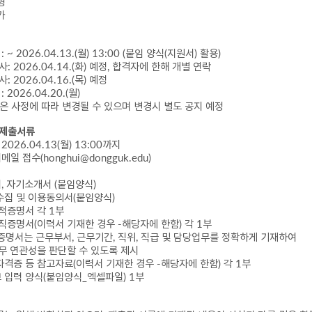
형
가
수
: ~ 2026.04.13.(
월
) 13:00 (
붙임 양식
(
지원서
)
활용
)
심사
: 2026.04.14.(
화
)
예정
,
합격자에 한해 개별 연락
심사
: 2026.04.16.(
목
)
예정
일
: 2026.04.20.(
월
)
은 사정에 따라 변경될 수 있으며 변경시 별도 공지 예정
 제출서류
~ 2026.04.13(
월
) 13:00
까지
이메일 접수
(honghui@dongguk.edu)
서
,
자기소개서
(
붙임양식
)
수집 및 이용동의서
(
붙임양식
)
성적증명서 각
1
부
재직증명서
(
이력서 기재한 경우
-
해당자에 한함
)
각
1
부
증명서는 근무부서
,
근무기간
,
직위
,
직급 및 담당업무를 정확하게 기재하여
연관성을 판단할 수 있도록 제시
자격증 등 참고자료
(
이력서 기재한 경우
-
해당자에 한함
)
각
1
부
 입력 양식
(
붙임양식
_
엑셀파일
) 1
부