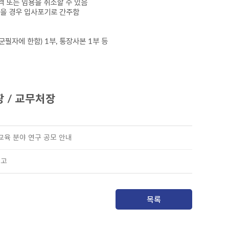
격 또는 임용을 취소할 수 있음
을 경우 입사포기로 간주함
군필자에 한함
) 1
부
,
통장사본
1
부 등
장
/
교무처장
 교육 분야 연구 공모 안내
공고
목록