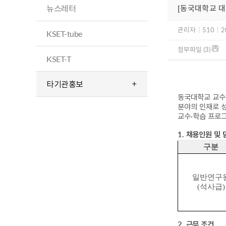
뉴스레터
[동국대학교 
관리자
|
510
|
2
KSET-tube
첨부파일 (3)
KSET-T
타기관홍보
동국대학교 교수
분야의 인재로 
교수
·
학습 프로그
1. 채용인원 및
구분
일반연구
(
석사급
)
2. 근무 조건