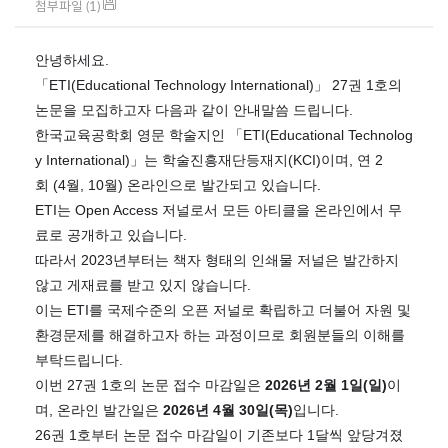
첨부파일 (1)
안녕하세요
.
「
ETI(Educational Technology International)
」
27
권
1
호의
논문을 모집하고자 다음과 같이 안내말씀 드립니다
.
한국교육공학회 영문 학술지인
「
ETI(Educational Technolog
y International)
」
는 학술진흥재단등재지
(KCI)
이며
,
연
2
회
(4
월
, 10
월
)
온라인으로 발간되고 있습니다
.
ETI
는
Open Access
저널로서 모든 아티클을 온라인에서 무
료로 공개하고 있습니다
.
따라서
2023
년부터는 책자 형태의 인쇄물 저널은 발간하지
않고 게재료를 받고 있지 않습니다
.
이는
ETI
를 국제수준의 오픈 저널로 확립하고 더불어 자원 및
환경문제를 해결하고자 하는 과정이므로 회원분들의 이해를
부탁드립니다
.
이번
27
권
1
호의 논문 접수 마감일은
2026
년
2
월
1
일
(
일
)
이
며
,
온라인 발간일은
2026
년
4
월
30
일
(
목
)
입니다
.
26
권
1
호부터 논문 접수 마감일이 기존보다
1
달씩 앞당겨졌