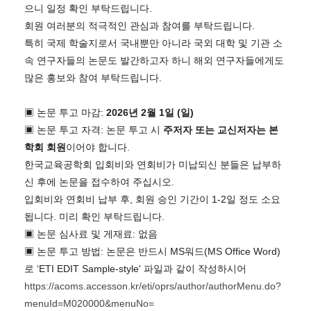
으니 일정 확인 부탁드립니다
.
회원 여러분의 적극적인 관심과 참여를 부탁드립니다
.
특히 국제 학술지로서 국내뿐만 아니라 국외 대학 및 기관 소
속 연구자들의 논문도 발간하고자 하니 해외 연구자들에게도
많은 홍보와 참여 부탁드립니다
.
▣
논문 투고 마감
:
2026
년
2
월
1
일
(
일
)
▣
논문 투고 자격
:
논문 투고 시
주저자 또는 교신저자는 본
학회 회원
이어야 합니다
.
한국교육공학회 입회비와 연회비가 미납되신 분들은 납부하
신 후에 논문을 접수하여 주십시오
.
입회비와 연회비 납부 후
,
회원 승인 기간이
1-2
일 정도 소요
됩니다
.
미리 확인 부탁드립니다
.
▣
논문 심사료 및 게재료
:
없음
▣
논문 투고 방법
:
논문은 반드시
MS
워드
(MS Office Word)
로
‘ETI EDIT Sample-style'
파일과 같이 작성하시어
https://acoms.accesson.kr/eti/oprs/author/authorMenu.do?
menuId=M020000&menuNo=