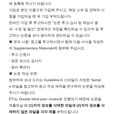
에 등록해 주시기 바랍니다
.
가입은 본인 이름으로 가입해 주시고
,
해당 소속 및 연락처 사
항을 가입하실 때 꼭 기입 부탁드립니다
.
온라인 가입 후 투고하시면
"
논문 투고
-
심사 및 재심사 결
과
-
수정 및 발간
"
전체적인 과정을 확인하실 수 있으며 및 투
고하신 논문을 보다 용이하게 관리하실 수 있습니다
.
▣ 유의 사항: 원고를 투고하시면서 함께 다음 서식을 작성하
여
Supplementary Materials
에 첨부해 주십시오
.
-
투고 신청서
- 영문 유사도 검사지
-
윤리 확약서
▣
논문 작성 포맷
:
첨부하여 보내 드리는
Guideline
과 스타일이 지정된
Sampl
e
파일을 참고하여 원고 작성 세칙을 준수하여 논문을 작성해
주시기 바랍니다
.
ETI
는
Double blind peer review
로 진행되기 때문에 논문을
제출하실 때
(1)
저자 정보를 삭제한 파일과
(2)
저자 정보를 삭
제하지 않은 파일을 각각 제출
부탁드립니다
.