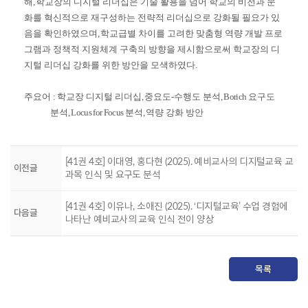
해
,
학교장의 디지털 리더십은 기술 활용을 넘어 학교의 비전과 문
화를 혁신적으로 재구성하는 전략적 리더십으로 강화될 필요가 있
음을 확인하였으며
,
학교급별 차이를 고려한 맞춤형 역량 개발 프로
그램과 정책적 지원체계 구축의 방향을 제시함으로써 학교장의 디
지털 리더십 강화를 위한 방안을 모색하였다
.
주요어
:
학교장 디지털 리더십
,
중요도
-
수행도 분석
, Borich
요구도
분석
, Locus for Focus
분석
,
역량 강화 방안
[41권 4호] 이대영, 홍다현 (2025). 예비교사의 디지털교육 교
이전글
과목 인식 및 요구도 분석
[41권 4호] 이유나, 소애진 (2025). ‘디지털교육’ 수업 경험에
다음글
나타난 예비교사의 교육 인식 전이 양상
목록