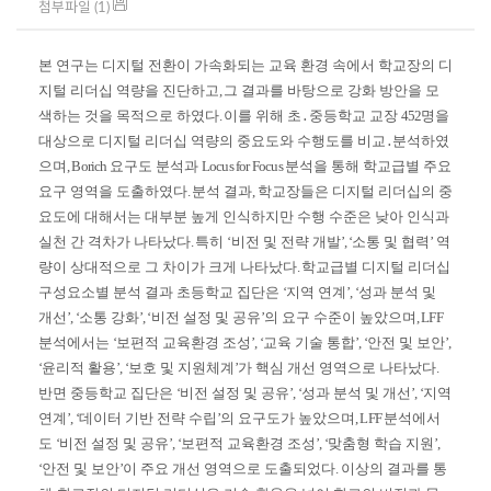
첨부파일 (1)
본 연구는 디지털 전환이 가속화되는 교육 환경 속에서 학교장의 디
지털 리더십 역량을 진단하고
,
그 결과를 바탕으로 강화 방안을 모
색하는 것을 목적으로 하였다
.
이를 위해 초
․
중등학교 교장
452
명을
대상으로 디지털 리더십 역량의 중요도와 수행도를 비교
․
분석하였
으며
, Borich
요구도 분석과
Locus for Focus
분석을 통해 학교급별 주요
요구 영역을 도출하였다
.
분석 결과
,
학교장들은 디지털 리더십의 중
요도에 대해서는 대부분 높게 인식하지만 수행 수준은 낮아 인식과
실천 간 격차가 나타났다
.
특히
‘
비전 및 전략 개발
’, ‘
소통 및 협력
’
역
량이 상대적으로 그 차이가 크게 나타났다
.
학교급별 디지털 리더십
구성요소별 분석 결과 초등학교 집단은
‘
지역 연계
’, ‘
성과 분석 및
개선
’, ‘
소통 강화
’, ‘
비전 설정 및 공유
’
의 요구 수준이 높았으며
, LFF
분석에서는
‘
보편적 교육환경 조성
’, ‘
교육 기술 통합
’, ‘
안전 및 보안
’,
‘
윤리적 활용
’, ‘
보호 및 지원체계
’
가 핵심 개선 영역으로 나타났다
.
반면 중등학교 집단은
‘
비전 설정 및 공유
’, ‘
성과 분석 및 개선
’, ‘
지역
연계
’, ‘
데이터 기반 전략 수립
’
의 요구도가 높았으며
, LFF
분석에서
도
‘
비전 설정 및 공유
’, ‘
보편적 교육환경 조성
’, ‘
맞춤형 학습 지원
’,
‘
안전 및 보안
’
이 주요 개선 영역으로 도출되었다
.
이상의 결과를 통