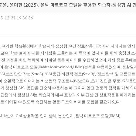
김도윤, 윤미현 (2025). 은닉 마르코프 모델을 활용한 학습자-생성형 A
5-12-31 19:36:36
형
AI
기반 학습환경에서 학습자와 생성형
AI
간 상호작용 과정에서 나타나는 인지
 교수
․
학습 설계에 대한 시사점을 도출하는 데 목적이 있다
.
이를 위해 충청권 
 전 과정을 화면 녹화하여 시계열 행동 데이터를 수집하였으며
,
과제 종료 후에
여 은닉 마르코프 모델
(Hidden Markov Model, HMM)
분석을 수행하였으며
,
성찰일지
GAI
보조 답안 작성
(State A)’, ‘GAI
응답 비판적 검토
(State B)’, ‘
정보 탐색 및 프롬프트
이 순환적으로 이어지는 비선형적 구조로 나타났으며
,
초기 진입은 주로
‘GAI
응답
자가 생성형
AI
의 응답을 단순히 수용하는 데 그치지 않고
,
검토와 탐색을 거쳐 의
 관점에서 생성형
AI
는 학습자의 내부 표상과 외부 표상 간 상호작용을 매개하
로 이어질 수 있도록 촉진하는 활동 구조와 비계를 포함할 필요가 있다
.
I,
학습자
-GAI
상호작용
,
인지 상태
,
분산인지
,
은닉 마르코프 모델
(HMM)