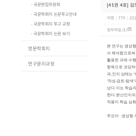
- 국문편집위원회
[41권 4호] 
- 국문학회지 논문투고안내
익명
|
779
|
202
- 국문학회지 투고 규정
첨부파일 (1)
- 국문학회지 논문 보기
본 연구는 생성
영문학회지
서 해석함으로써
활용한 과제 수행
연구윤리규정
항목으로 코딩하
과
,
인지 상태는
‘
‘
작성
-
검토
-
탐색
’
났다
.
이는 학습
한다
.
분산인지의
작용이 학습 심화
주요어
:
생성형
A