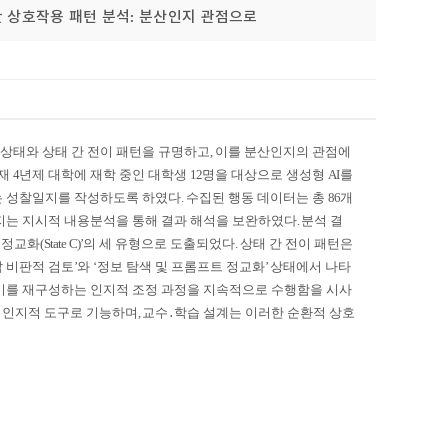
I 간 상호작용 패턴 분석: 분산인지 관점으로
 상태와 상태 간 전이 패턴을 규명하고
,
이를 분산인지의 관점에
소재
4
년제 대학에 재학 중인 대학생
12
명을 대상으로 생성형
AI
를
는 성찰일지를 작성하도록 하였다
.
수집된 행동 데이터는 총
86
개
는 지시적 내용분석을 통해 결과 해석을 보완하였다
.
분석 결
 정교화
(State C)’
의 세 유형으로 도출되었다
.
상태 간 전이 패턴은
 비판적 검토
’
와
‘
정보 탐색 및 프롬프트 정교화
’
상태에서 나타
미를 재구성하는 인지적 조정 과정을 지속적으로 수행함을 시사
는 인지적 도구로 기능하며
,
교수
․
학습 설계는 이러한 순환적 상호