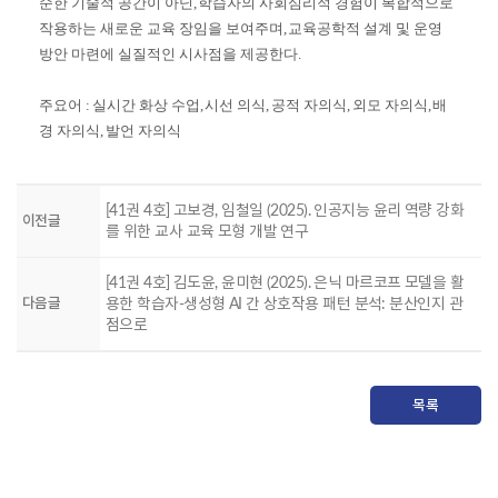
순한 기술적 공간이 아닌
,
학습자의 사회심리적 경험이 복합적으로
작용하는 새로운 교육 장임을 보여주며
,
교육공학적 설계 및 운영
방안 마련에 실질적인 시사점을 제공한다
.
주요어
:
실시간 화상 수업
,
시선 의식
,
공적 자의식
,
외모 자의식
,
배
경 자의식
,
발언 자의식
[41권 4호] 고보경, 임철일 (2025). 인공지능 윤리 역량 강화
이전글
를 위한 교사 교육 모형 개발 연구
[41권 4호] 김도윤, 윤미현 (2025). 은닉 마르코프 모델을 활
다음글
용한 학습자-생성형 AI 간 상호작용 패턴 분석: 분산인지 관
점으로
목록