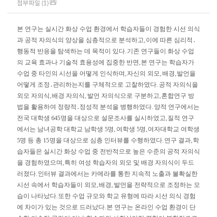
첨부파일 (1)
본 연구는 실시간 화상 수업 환경에서 학습자들이 경험한 시선 의식
과 공적 자의식의 양상을 심층적으로 분석하고
,
이에 따른 심리적
․
행동적 반응을 탐색하는 데 목적이 있다
.
기존 연구들이 화상 수업
의 교육 효과나 기술적 효용성에 집중한 반면
,
본 연구는 학습자가
수업 중 타인의 시선을 어떻게 인식하며
,
자신의 외모
,
배경
,
발언을
어떻게 조정
․
관리하는지를 구체적으로 고찰하였다
.
공적 자의식을
외모 자의식
,
배경 자의식
,
발언 자의식으로 구분하고
,
혼합연구 방
법을 활용하여 정량적
․
정성적 분석을 병행하였다
.
양적 연구에서는
전국 대학생
645
명을 대상으로 설문조사를 실시하였고
,
질적 연구
에서는 남녀공학 대학교 남학생
5
명
,
여학생
5
명
,
여자대학교 여학생
5
명 등 총
15
명을 대상으로 심층 인터뷰를 수행하였다
.
연구 결과
,
학
습자들은 실시간 화상 수업 중 전반적으로 높은 수준의 공적 자의식
을 경험하였으며
,
특히 여성 학습자의 외모 및 배경 자의식이 두드
러졌다
.
인터뷰 결과에서는 카메라를 통한 지속적 노출과 불확실한
시선 속에서 학습자들이 외모
,
배경
,
발언을 전략적으로 조정하는 모
습이 나타났다
.
또한 수업 규모와 학교 유형에 따라 시선 의식 경험
에 차이가 있는 것으로 드러났다
.
본 연구는 온라인 수업 환경이 단