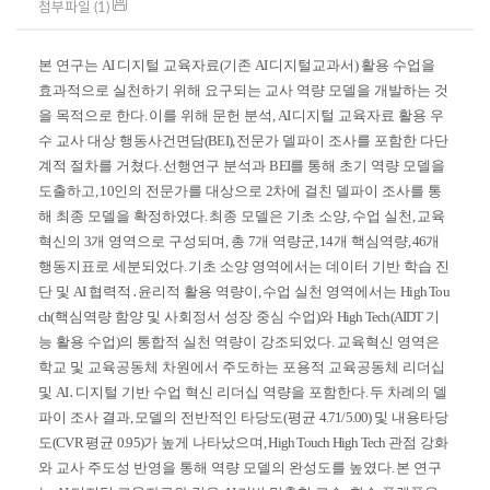
첨부파일 (1)
본 연구는
AI
디지털 교육자료
(
기존
AI
디지털교과서
)
활용 수업을
효과적으로 실천하기 위해 요구되는 교사 역량 모델을 개발하는 것
을 목적으로 한다
.
이를 위해 문헌 분석
, AI
디지털 교육자료 활용 우
수 교사 대상 행동사건면담
(BEI),
전문가 델파이 조사를 포함한 다단
계적 절차를 거쳤다
.
선행연구 분석과
BEI
를 통해 초기 역량 모델을
도출하고
, 10
인의 전문가를 대상으로
2
차에 걸친 델파이 조사를 통
해 최종 모델을 확정하였다
.
최종 모델은 기초 소양
,
수업 실천
,
교육
혁신의
3
개 영역으로 구성되며
,
총
7
개 역량군
, 14
개 핵심역량
, 46
개
행동지표로 세분되었다
.
기초 소양 영역에서는 데이터 기반 학습 진
단 및
AI
협력적
․
윤리적 활용 역량이
,
수업 실천 영역에서는
High Tou
ch(
핵심역량 함양 및 사회정서 성장 중심 수업
)
와
High Tech(AIDT
기
능 활용 수업
)
의 통합적 실천 역량이 강조되었다
.
교육혁신 영역은
학교 및 교육공동체 차원에서 주도하는 포용적 교육공동체 리더십
및
AI
․
디지털 기반 수업 혁신 리더십 역량을 포함한다
.
두 차례의 델
파이 조사 결과
,
모델의 전반적인 타당도
(
평균
4.71/5.00)
및 내용타당
도
(CVR
평균
0.95)
가 높게 나타났으며
, High Touch High Tech
관점 강화
와 교사 주도성 반영을 통해 역량 모델의 완성도를 높였다
.
본 연구