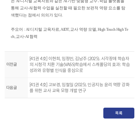
는
AI
디지털 교육자료와 같은
AI
기반 맞춤형 교수
․
학습 플랫폼을
통해 교사
-AI
협력 수업을 실천할 때 필요한 보편적 역량 요소를 탐
색했다는 점에서 의의가 있다
.
주요어
: AI
디지털 교육자료
, AIDT,
교사 역량 모델
, High Touch High Te
ch,
교사
-AI
협력
[41권 4호] 이현희, 임정민, 김남주 (2025). 시각장애 학습자
이전글
의 시청각 치환 기술(VASS)학습에서 스캐폴딩의 효과: 학습
성과와 유형별 인식을 중심으로
[41권 4호] 고보경, 임철일 (2025). 인공지능 윤리 역량 강화
다음글
를 위한 교사 교육 모형 개발 연구
목록