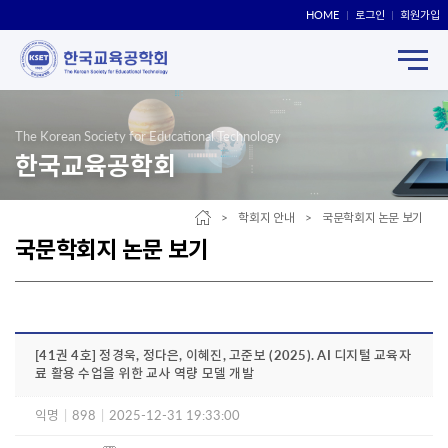
HOME
로그인
회원가입
The Korean Society for Educational Technology
한국교육공학회
> 학회지 안내 > 국문학회지 논문 보기
국문학회지 논문 보기
[41권 4호] 정경욱, 정다은, 이혜진, 고준보 (2025). AI 디지털 교육자
료 활용 수업을 위한 교사 역량 모델 개발
익명
|
898
|
2025-12-31 19:33:00