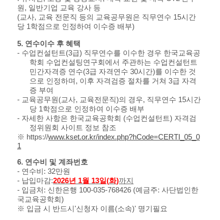
원
,
일반기업 교육 강사 등
(
교사
,
교육 전문직 등의 교육공무원은 직무연수
15
시간
당
1
학점으로 인정하여 이수증 배부
)
5.
연수이수 후 혜택
-
수업컨설턴트
(3
급
)
직무연수를 이수한 경우 한국교육공
학회 수업컨설팅연구회에서 주관하는 수업컨설턴트
민간자격증 연수
(3
급 자격연수
30
시간
)
를 이수한 것
으로 인정하며
,
이후 자격검증 절차를 거쳐
3
급 자격
증 부여
-
교육공무원
(
교사
,
교육전문직
)
의 경우
,
직무연수
15
시간
당
1
학점으로 인정하여 이수증 배부
-
자세한 사항은 한국교육공학회
(
수업컨설턴트
)
자격검
정위원회 사이트 정보 참조
※
https://
www.kset.or.kr/index.php?hCode=CERTI_05_0
1
6.
연수비 및 계좌번호
-
연수비
: 32
만원
-
납입마감
:
2026
년
1
월
13
일
(
화
)
까지
-
입금처
:
신한은행
100-035-768426 (
예금주
:
사단법인한
국교육공학회
)
※
입금 시 반드시
'
신청자 이름
(
소속
)'
명기필요