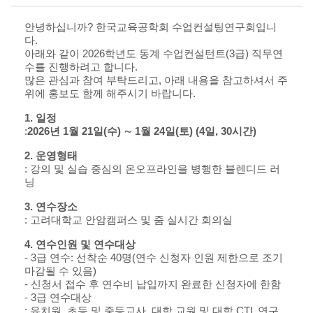
안녕하십니까
?
한국교육공학회 수업컨설팅연구회입니
다
.
아래와 같이
2026
학년도 동계 수업컨설턴트
(3
급
)
직무연
수를 진행하려고 합니다
.
많은 관심과 참여 부탁드리고
,
아래 내용을 참고하셔서 주
위에 홍보도 함께 해주시기 바랍니다
.
1.
일정
:
2026
년
1
월
21
일
(
수
)
∼
1
월
24
일
(
토
) (4
일
, 30
시간
)
2.
운영형태
:
강의 및 실습 중심의 온오프라인을 병행한 블렌디드 러
닝
3.
연수장소
:
고려대학교 안암캠퍼스 및 줌 실시간 회의실
4.
연수인원 및 연수대상
- 3
급 연수
:
선착순
40
명
(
연수 신청자 인원 제한으로 조기
마감될 수 있음
)
-
신청서 접수 후 연수비 납입까지 완료한 신청자에 한함
- 3
급 연수대상
:
유치원
,
초등 및 중등교사
,
대학 교원 및 대학
CTL
연구