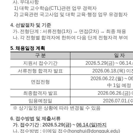
사
.
우대사항
1)
대학 교수학습
(CTL)
관련 업무 경력자
2)
교육관련 국고사업 및 대학 교육
·
행정 업무 유경험자
4.
선발절차 및 기준
가
.
전형단계 : 서류전형
(1
차
)
→
면접
(2
차
)
→
최종 채용
나
.
각 전형별 합격자에 한하여 다음 단계 전형자격 부여
5.
채용일정 계획
구 분
일 자
지원서 접수기간
2026.5.29(금)
~ 06.14.
서류전형 합격자 발표
2026.06.18.(
목
)
이
2026.06.22.(
월
) ~ 0
면접전형
中
1
일 예정
최종합격자 발표
2026.06.26.(
금
)
임용예정일
2026.07.01.(
※
상기일정은 상황에 따라 변경될 수 있음
6.
접수방법 및 제출서류
가
.
접수기간
:
2026.5.29(금)
~
06.14.(
일
)
까지
나
.
접수방법 : 이메일 접수
(honghui@dongguk.edu)