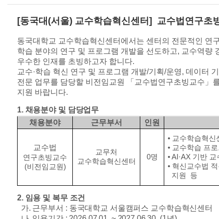
[동국대(서울) 교수학습혁신센터
]
교수법연구초빙
동국대학교 교수학습혁신센터에서는 센터의 전문적인 연구
학습 분야의 연구 및 프로그램 개발을 선도하고
,
교수역량 
우수한 인재를 초빙하고자 합니다
.
교수
·
학습 혁신 연구 및 프로그램 개발
/
기획
/
운영
,
데이터 기
전문 업무를 담당할 비전임교원
「
교수법연구초빙교수
」
를
지원 바랍니다
.
1.
채용분야 및 담당업무
채용분야
근무부서
인원
•
교수학습혁신센
교수법
•
교수학습 프로
교무처
0
명
•
AI·AX
기반 교
연구초빙교수
교수학습혁신센터
•
혁신교수법 적
(
비전임교원
)
지원 등
2.
임용 및 복무 조건
가
.
근무부서
:
동국대학교 서울캠퍼스 교수학습혁신센터
나
.
임용기간
: 2026.07.01. ~ 2027.06.30. (1
년
)