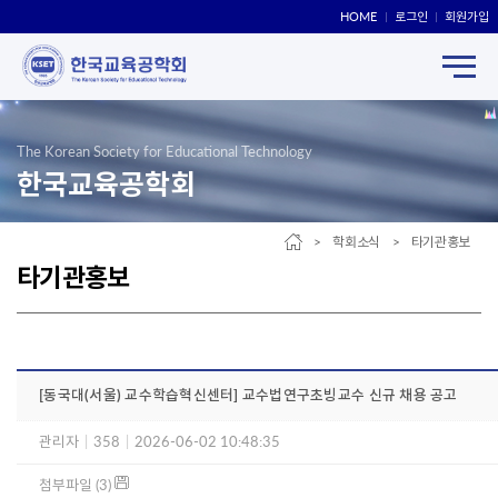
HOME
로그인
회원가입
The Korean Society for Educational Technology
한국교육공학회
> 학회소식 > 타기관홍보
타기관홍보
[동국대(서울) 교수학습혁신센터] 교수법연구초빙교수 신규 채용 공고
관리자
|
358
|
2026-06-02 10:48:35
첨부파일 (3)