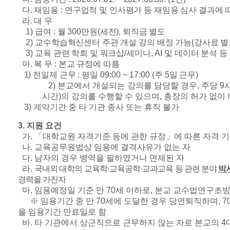
다
.
재임용
:
연구업적 및 인사평가 등 재임용 심사 결과에
라
.
대 우
1)
급여
:
월
300
만원
(
세전
),
퇴직금 별도
2)
교수학습혁신센터 주관 개설 강의 배정 가능
(
강사료 별
3)
교육 관련 학회 및 워크샵
/
세미나
, AI
및 데이터 분석 등
마
.
복 무
:
본교 규정에 따름
1)
전일제 근무
:
평일
09:00 ~ 17:00 (
주
5
일 근무
)
2)
본교에서 개설되는 강의를 담당할 경우
,
주당
9
시간
)
의 강의를 수행할 수 있으며
,
총장의 허가 없이 
3)
계약기간 중 타 기관 종사 또는 휴직 불가
3.
지원 요건
가
.
「
대학교원 자격기준 등에 관한 규정
」
에 따른 자격 
나
.
교육공무원법상 임용에 결격사유가 없는 자
다
.
남자의 경우 병역을 필하였거나 면제된 자
라
.
국내외 대학의 교육학
·
교육공학
·
교과교육 등 관련 분야
박
경력을 가진자
마
.
임용예정일 기준 만
70
세 이하로
,
본교 교수법연구초빙
※
임용기간 중 만
70
세에 도달한 경우 당연퇴직하며
, 7
을 임용기간 만료일로 함
바
.
타 기관에서 상근직으로 근무하지 않는 자로 본교의
4