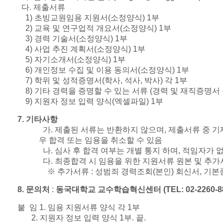
다
.
제출서류
1)
초빙교원임용 지원서
(
소정양식
) 1
부
2)
교육 및 연구업적 개요서
(
소정양식
) 1
부
3)
경력 기술서
(
소정양식
) 1
부
4)
사업 추진 계획서
(
소정양식
) 1
부
5)
자기소개서
(
소정양식
) 1
부
6)
개인정보 수집 및 이용 동의서
(
소정양식
) 1
부
7)
학위 및 성적증명서
(
학사
,
석사
,
박사
)
각
1
부
8)
기타 경력을 증명할 수 있는 서류
(
경력 및 재직증명서
9)
지원자 정보 입력 양식
(
엑셀파일
) 1
부
7.
기타사항
가
.
제출된 서류는 반환하지 않으며
,
제출서류 중 기
우 합격 또는 임용을 취소할 수 있음
나
.
심사 후 합격 여부는 개별 통지 하며
,
적임자가 없
다
.
최종합격 시 임용을 위한 지원서류 원본 및 추가
※
추가서류 : 성범죄 경력조회
(
본인
)
회신서
,
기본
8.
문의처
:
동국대학교 교수학습혁신센터
(TEL: 02-2260-8
붙 임
1.
임용 지원서류 양식 각
1
부
2.
지원자 정보 입력 양식
1
부
.
끝
.