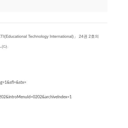
TI(Educational Technology International)
」
24
권 2호의
습니다.
pg=1&sfl=&stx=
d=0202&introMenuId=0202&archiveIndex=1