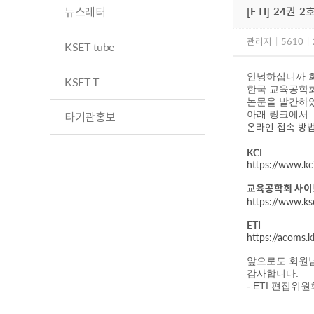
뉴스레터
[ETI] 24권
관리자
|
5610
|
KSET-tube
안녕하십니까 
KSET-T
한국 교육공학
논문을 발간하
아래 링크에서
타기관홍보
온라인 접속 방법
KCI
https://www.kci
교육공학회 사이
https://www.k
ETI
https://acoms.
앞으로도 회원
감사합니다.
- ETI 편집위원