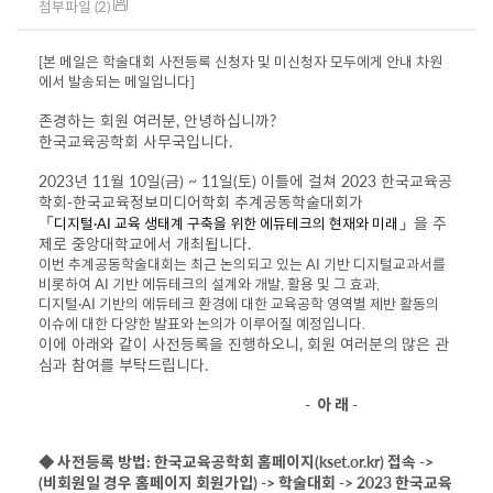
첨부파일 (2)
[본 메일은 학술대회 사전등록 신청자 및 미신청자 모두에게 안내 차원
에서 발송되는 메일입니다]
존경하는 회원 여러분
, 안녕하십니까?
한국교육공학회 사무국입니다
.
2023년 11월 10일(금) ~ 11일(토) 이틀에 걸쳐 2023 한국교육공
학회-한국교육정보미디어학회 추계공동학술대회가
「
」
을 주
디지털·AI 교육 생태계 구축을 위한 에듀테크의 현재와 미래
제로 중앙대학교에서 개최됩니다.
이번 추계공동학술대회는 최근 논의되고 있는 AI 기반 디지털교과서를
비롯하여 AI 기반 에듀테크의 설계와 개발, 활용 및 그 효과,
디지털·AI 기반의 에듀테크 환경에 대한 교육공학 영역별 제반 활동의
이슈에 대한 다양한 발표와 논의가 이루어질 예정입니다.
이에 아래와 같이 사전등록을 진행하오니, 회원 여러분의 많은 관
심과 참여를 부탁드립니다.
- 아 래 -
◆
사전등록 방법: 한국교육공학회 홈페이지(kset.or.kr) 접속 ->
(비회원일 경우 홈페이지 회원가입) -> 학술대회 ->
2023 한국교육