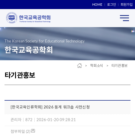
HOME
로그인
회원가입
The Korean Society for Educational Technology
한국교육공학회
> 학회소식 > 타기관홍보
타기관홍보
[한국교육인류학회] 2026 동계 워크숍 사전신청
관리자
|
872
|
2026-01-20 09:28:21
첨부파일 (2)