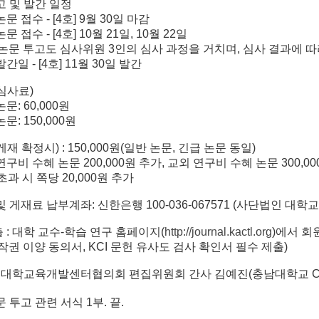
투고 및 발간 일정
문 접수 - [4호] 9월 30일 마감
문 접수 - [4호] 10월 21일, 10월 22일
문 투고도 심사위원 3인의 심사 과정을 거치며, 심사 결과에 따
간일 - [4호] 11월 30일 발간
(심사료)
문: 60,000원
문: 150,000원
게재 확정시) : 150,000원(일반 논문, 긴급 논문 동일)
연구비 수혜 논문 200,000원 추가, 교외 연구비 수혜 논문 300,0
초과 시 쪽당 20,000원 추가
 및 게재료 납부계좌: 신한은행 100-036-067571 (사단법인
출 : 대학 교수-학습 연구 홈페이지(
http://journal.kactl.org
)에서 회
작권 이양 동의서, KCI 문헌 유사도 검사 확인서 필수 제출)
 : 대학교육개발센터협의회 편집위원회 간사 김예진(충남대학교 CTL / ct
문 투고 관련 서식 1부. 끝.