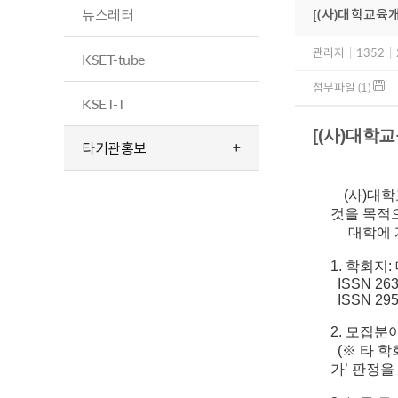
뉴스레터
[(사)대학교육개
관리자
|
1352
|
KSET-tube
첨부파일 (1)
KSET-T
[(사)
대학교
타기관홍보
(사)대
것을 목적
대학에 계
1. 학회지
ISSN 2635
ISSN 2952
2. 모집분
(※ 타 학
가’ 판정을