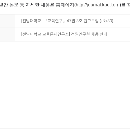
 발간 논문 등 자세한 내용은 홈페이지
(
http://journal.kactl.org
)
를 
[전남대학교] 『교육연구』47권 3호 원고모집 (~9/30)
[전남대학교 교육문제연구소] 전임연구원 채용 안내