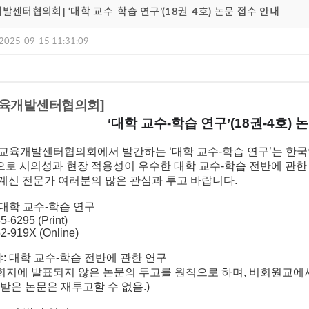
발센터협의회] ‘대학 교수-학습 연구’(18권-4호) 논문 접수 안내
2025-09-15 11:31:09
육개발센터협의회
]
‘
대학 교수
-
학습 연구
’(18
권
-4
호
)
논
학교육개발센터협의회에서 발간하는 ‘대학 교수-학습 연구’는 한
으로 시의성과 현장 적용성이 우수한 대학 교수-학습 전반에 관한
신 전문가 여러분의 많은 관심과 투고 바랍니다.
: 대학 교수-학습 연구
-6295 (Print)
-919X (Online)
야: 대학 교수-학습 전반에 관한 연구
회지에 발표되지 않은 논문의 투고를 원칙으로 하며, 비회원교에서
 받은 논문은 재투고할 수 없음.)