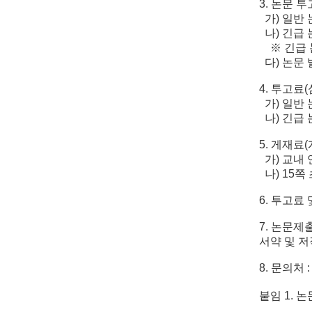
3. 논문 
가) 일반 논
나) 긴급 논
※ 긴급 논
다) 논문 발
4. 투고료
가) 일반 논
나) 긴급 논
5. 게재료(
가) 교내 
나) 15쪽 
6. 투고료
7. 논문제
서약 및 저
8. 문의처
붙임 1. 논