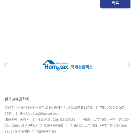
목록
한국교육공학회
(06974) 서울시 동작구 흑석로 84 중앙대학교 310관 B117호 | TEL : 010-2467-
2554 | EMAIL : kset20@kset.or.kr
대표자명 : 송해덕 | 사업번호 : 206-82-05031 | 학회비 납부계좌 : 신한은행 100-
021-388415 (사단법인 한국교육공학회) | 학술대회 납부계좌 : 신한은행 100-026-
161115 (사단법인 한국교육공학회)