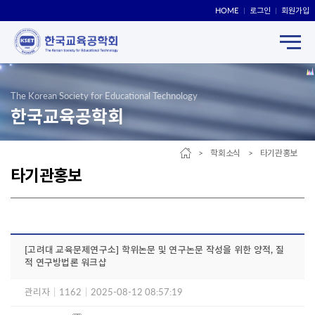
HOME
로그인
회원가입
The Korean Society for Educational Technology
한국교육공학회
> 학회소식 > 타기관홍보
타기관홍보
[고려대 교육문제연구소] 학위논문 및 연구논문 작성을 위한 양적, 질
적 연구방법론 워크샵
관리자
|
1162
|
2025-08-12 08:57:19