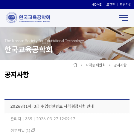
HOME
로그인
회원가입
The Korean Society for Educational Technology
한국교육공학회
> 자격증 위원회 > 공지사항
공지사항
2026년(1차) 3급 수업컨설턴트 자격검정시험 안내
관리자
|
335
|
2026-03-27 12:09:17
첨부파일 (1)