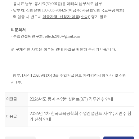
- 응시료 납부: ​응시료(30,000원)를 아래의 납부처로 납부
- 납부처: 신한은행 100-035-768426 (예금주: 사단법인한국교육공학회)​
※ 입금 시 반드시
입금자명 ‘신청자 이름(소속)’
명기 필요
6. 문의처
- 수업컨설팅연구회: edtech2018@gmail.com​​
※ 구체적인 사항은 첨부된 안내 파일을 확인해 주시기 바랍니다.
첨부. [서식] 2026년(1차) 3급 수업컨설턴트 자격검정시험 안내 및 신청
​
서 1부.
이전글
2026년도 동계 수업컨설턴트(3급) 직무연수 안내
2026년 1차 한국교육공학회 수업컨설턴트 자격유지연수 참
다음글
가 신청 안내