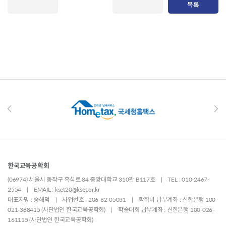
목록
한국교육공학회
(06974) 서울시 동작구 흑석로 84 중앙대학교 310관 B117호 | TEL : 010-2467-
2554 | EMAIL : kset20@kset.or.kr
대표자명 : 송해덕 | 사업번호 : 206-82-05031 | 학회비 납부계좌 : 신한은행 100-
021-388415 (사단법인 한국교육공학회) | 학술대회 납부계좌 : 신한은행 100-026-
161115 (사단법인 한국교육공학회)