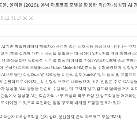
김도윤, 윤미현 (2025). 은닉 마르코프 모델을 활용한 학습자-생성형 A
5-12-31 19:36:36
형
AI
기반 학습환경에서 학습자와 생성형
AI
간 상호작용 과정에서 나타나는 인지
 교수
․
학습 설계에 대한 시사점을 도출하는 데 목적이 있다
.
이를 위해 충청권 
 전 과정을 화면 녹화하여 시계열 행동 데이터를 수집하였으며
,
과제 종료 후에
여 은닉 마르코프 모델
(Hidden Markov Model, HMM)
분석을 수행하였으며
,
성찰일지
GAI
보조 답안 작성
(State A)’, ‘GAI
응답 비판적 검토
(State B)’, ‘
정보 탐색 및 프롬프트
이 순환적으로 이어지는 비선형적 구조로 나타났으며
,
초기 진입은 주로
‘GAI
응답
자가 생성형
AI
의 응답을 단순히 수용하는 데 그치지 않고
,
검토와 탐색을 거쳐 의
 관점에서 생성형
AI
는 학습자의 내부 표상과 외부 표상 간 상호작용을 매개하
로 이어질 수 있도록 촉진하는 활동 구조와 비계를 포함할 필요가 있다
.
I,
학습자
-GAI
상호작용
,
인지 상태
,
분산인지
,
은닉 마르코프 모델
(HMM)