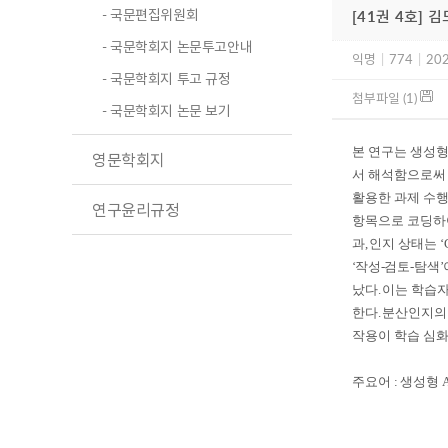
- 국문편집위원회
[41권 4호] 
- 국문학회지 논문투고안내
익명
|
774
|
202
- 국문학회지 투고 규정
첨부파일 (1)
- 국문학회지 논문 보기
본 연구는 생성
영문학회지
서 해석함으로써
활용한 과제 수행
연구윤리규정
항목으로 코딩하
과
,
인지 상태는
‘
‘
작성
-
검토
-
탐색
’
났다
.
이는 학습
한다
.
분산인지의
작용이 학습 심화
주요어
:
생성형
A