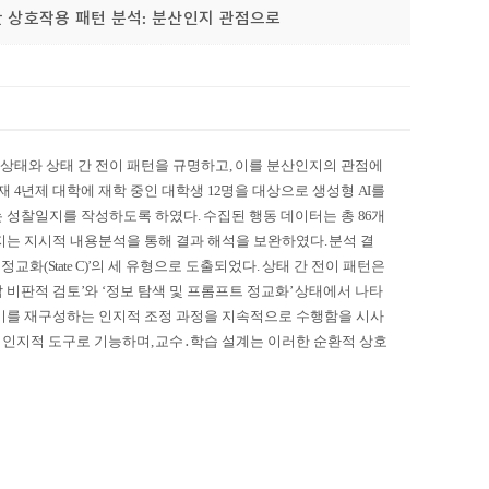
I 간 상호작용 패턴 분석: 분산인지 관점으로
 상태와 상태 간 전이 패턴을 규명하고
,
이를 분산인지의 관점에
소재
4
년제 대학에 재학 중인 대학생
12
명을 대상으로 생성형
AI
를
는 성찰일지를 작성하도록 하였다
.
수집된 행동 데이터는 총
86
개
는 지시적 내용분석을 통해 결과 해석을 보완하였다
.
분석 결
 정교화
(State C)’
의 세 유형으로 도출되었다
.
상태 간 전이 패턴은
 비판적 검토
’
와
‘
정보 탐색 및 프롬프트 정교화
’
상태에서 나타
미를 재구성하는 인지적 조정 과정을 지속적으로 수행함을 시사
는 인지적 도구로 기능하며
,
교수
․
학습 설계는 이러한 순환적 상호