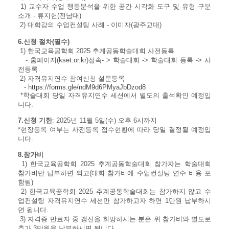
1) 교수자 수업 행동분석을 위한 공간 시각화 도구 및 유형 구분
소개 - 류지헌(전남대)
2) 대학강의 수업컨설팅 사례 - 이미자(광주교대)
6.신청 절차(필수)
1) 한국교육공학회 2025 추계공동학술대회 사전등록
- 홈페이지(
kset.or.kr
)접속- > 학술대회 -> 학술대회 등록 -> 사
전등록
2) 자격유지연수 참여신청 설문등록
-
https://forms.gle/ndM9d6PMyaJbDzod8
*학술대회 당일 자격유지연수 세션에서 별도의 출석확인 예정입
니다.
7.신청 기한
: 2025년 11월 5일(수) 오후 6시까지
*현장등록 여부는 사전등록 접수현황에 따라 당일 결정될 예정입
니다.
8.참가비
1) 한국교육공학회 2025 추계공동학술대회 참가자는 학술대회
참가비만 납부하면 되고(대회 참가비에 수업컨설팅 연수 비용 포
함됨)
2) 한국교육공학회 2025 추계공동학술대회는 참가하지 않고 수
업컨설팅 자격유지연수 세션만 참가하고자 하면 1만원 납부하시
면 됩니다.
3) 자격증 만료자 중 갱신을 희망하시는 분은 위 참가비와 별도로
추가 3만원을 납부하시면 됩니다.