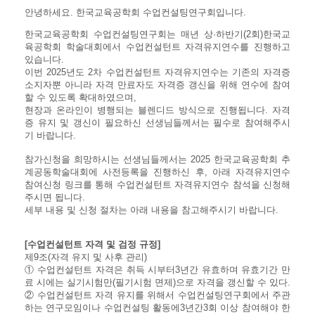
안녕하세요. 한국교육공학회 수업컨설팅연구회입니다.
한국교육공학회 수업컨설팅연구회는 매년 상·하반기(2회)한국교
육공학회 학술대회에서 수업컨설턴트 자격유지연수를 진행하고
있습니다.
이번 2025년도 2차 수업컨설턴트 자격유지연수는 기존의 자격증
소지자뿐 아니라 자격 만료자도 자격증 갱신을 위해 연수에 참여
할 수 있도록 확대하였으며,
현장과 온라인이 병행되는 블렌디드 방식으로 진행됩니다.
자격
증 유지 및 갱신이 필요하신 선생님들께서는 필수로 참여해주시
기 바랍니다.
참가신청을 희망하시는 선생님들께서는 2025 한국교육공학회 추
계공동학술대회에 사전등록을 진행하신 후,
아래 자격유지연수
참여신청 링크를 통해 수업컨설턴트 자격유지연수 참석을 신청해
주시면 됩니다.
세부 내용 및 신청 절차는 아래 내용을 참고해주시기 바랍니다.
[수업컨설턴트 자격 및 검정 규정]
제9조(자격 유지 및 사후 관리)
① 수업컨설턴트 자격은 취득 시부터3년간 유효하며 유효기간 만
료 시에는 실기시험만(필기시험 면제)으로 자격을 갱신할 수 있다.
② 수업컨설턴트 자격 유지를 위해서 수업컨설팅연구회에서 주관
하는 연구모임이나 수업컨설팅 활동에3년간3회 이상 참여해야 한